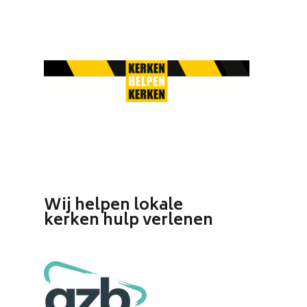
Skip
to
main
content
Wij helpen lokale
kerken hulp verlenen